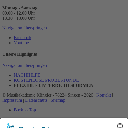
Montag - Samstag
09.00 - 12.00 Uhr
13.30 - 18.00 Uhr
Navigation überspringen
Facebook
Youtube
Unsere Highlights
Navigation überspringen
NACHHILFE
KOSTENLOSE PROBESTUNDE
FLEXIBLE UNTERRICHTSFORMEN
© Musikakademie Klingler - 78224 Singen - 2026 |
Kontakt
|
Impressum
|
Datenschutz
|
Sitemap
Back to Top
Search
Suchbegriffe
Suchen