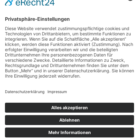
Navigation überspringen
NACHHILFE
Instrumente
Panflöte
Klavier
Klavier für Schüler
Klavier für Lehrer und Musiker
Keyboard / E-Piano
Gitarre
Gitarre
Bass
Schlagzeug
Akkordeon
Lehrer
Klaus Klingler
Stefan Klingler
Patrick Graf
Patrick Schwarz
Musikschule
Geschichte
Preise
Satzung
Tonstudio
Online Unterricht