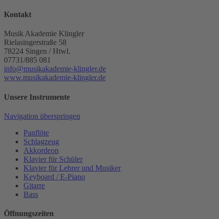
Kontakt
Musik Akademie Klingler
Rielasingerstraße 58
78224
Singen / Htwl.
07731/885 081
info@musikakademie-klingler.de
www.musikakademie-klingler.de
Unsere Instrumente
Navigation überspringen
Panflöte
Schlagzeug
Akkordeon
Klavier für Schüler
Klavier für Lehrer und Musiker
Keyboard / E-Piano
Gitarre
Bass
Öffnungszeiten